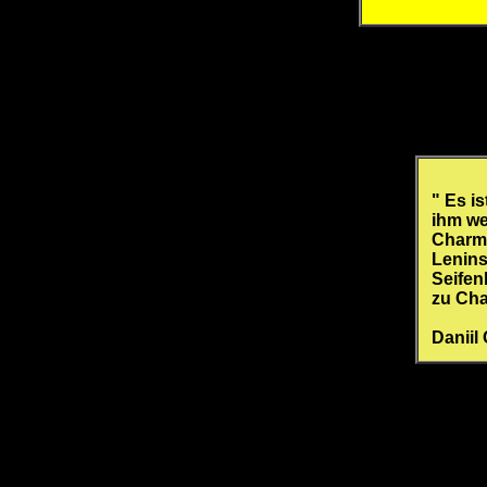
" Es i
ihm we
Charms
Lenins
Seifen
zu Ch
Daniil