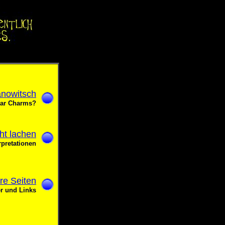
anowitsch
ar Charms?
ht lachen
rpretationen
re Seiten
r und Links