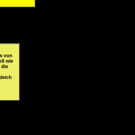
ts von
oß wie
 die
leich