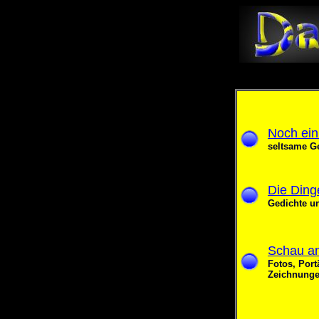
Noch ein
seltsame G
Die Ding
Gedichte un
Schau a
Fotos, Port
Zeichnung