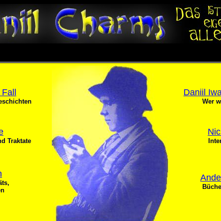
 Fall
Daniil Iw
eschichten
Wer w
e
Nic
d Traktate
Inte
n
Ande
äts,
Büche
en